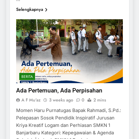
Selengkapnya
BERITA
Ada Pertemuan, Ada Perpisahan
A F Mu'az
3 weeks ago
0
2 mins
Momen Haru Purnatugas Bapak Rahmadi, S.Pd.:
Pelepasan Sosok Pendidik Inspiratif Jurusan
Kriya Kreatif Logam dan Perhiasan SMKN 1
Banjarbaru Kategori: Kepegawaian & Agenda