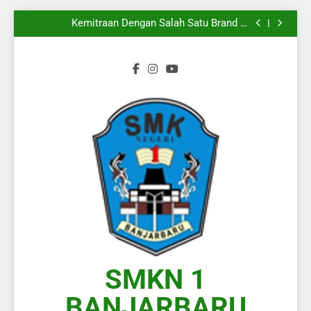
Mengiringi
Melangkahkan Satu Kaki Menuju Dunia Kerja
Yang Sesungguhnya
Kemitraan Dengan Salah Satu Brand di
Kalimantan Selatan
Wakili Kalimantan Selatan pada Presentasi KPLB
BKN Periode Agustus 2026
Langkah Baru Dimulai, Semangat Baru Pun
Mengiringi
Melangkahkan Satu Kaki Menuju Dunia Kerja
Yang Sesungguhnya
Kemitraan Dengan Salah Satu Brand di
Kalimantan Selatan
Wakili Kalimantan Selatan pada Presentasi KPLB
BKN Periode Agustus 2026
Langkah Baru Dimulai, Semangat Baru Pun
Mengiringi
SMKN 1
BANJARBARU