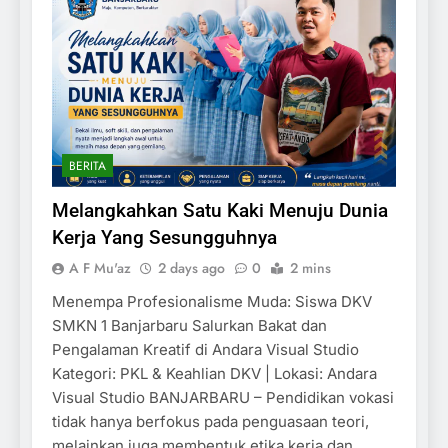
BERITA
Melangkahkan Satu Kaki Menuju Dunia
Kerja Yang Sesungguhnya
A F Mu'az
2 days ago
0
2 mins
Menempa Profesionalisme Muda: Siswa DKV
SMKN 1 Banjarbaru Salurkan Bakat dan
Pengalaman Kreatif di Andara Visual Studio
Kategori: PKL & Keahlian DKV | Lokasi: Andara
Visual Studio BANJARBARU – Pendidikan vokasi
tidak hanya berfokus pada penguasaan teori,
melainkan juga membentuk etika kerja dan