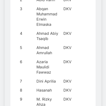
3
Abqan
DKV
Muhammad
Erwin
Elmaska
4
Ahmad Abiy
DKV
Tsaqib
5
Ahmad
DKV
Amrullah
6
Azaria
DKV
Maulidi
Fawwaz
7
Dini Aprilia
DKV
8
Hasanah
DKV
9
M. Rizky
DKV
Ahza