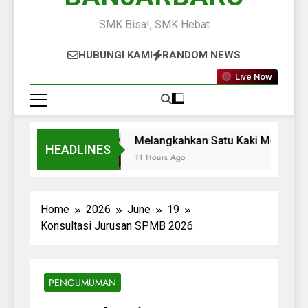
SMK Bisa!, SMK Hebat
HUBUNGI KAMI
RANDOM NEWS
Live Now
Melangkahkan Satu Kaki Menuju Du
HEADLINES
11 Hours Ago
Home
2026
June
19
Konsultasi Jurusan SPMB 2026
PENGUMUMAN