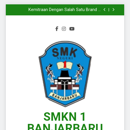
Mengiringi
Melangkahkan Satu Kaki Menuju Dunia Kerja
Yang Sesungguhnya
Kemitraan Dengan Salah Satu Brand di
Kalimantan Selatan
Wakili Kalimantan Selatan pada Presentasi
KPLB BKN Periode Agustus 2026
Langkah Baru Dimulai, Semangat Baru Pun
Mengiringi
Melangkahkan Satu Kaki Menuju Dunia Kerja
Yang Sesungguhnya
Kemitraan Dengan Salah Satu Brand di
Kalimantan Selatan
Wakili Kalimantan Selatan pada Presentasi
KPLB BKN Periode Agustus 2026
Langkah Baru Dimulai, Semangat Baru Pun
Mengiringi
SMKN 1
BANJARBARU