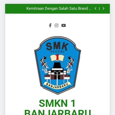
Mengiringi
Melangkahkan Satu Kaki Menuju Dunia Kerja
Yang Sesungguhnya
Kemitraan Dengan Salah Satu Brand di
Kalimantan Selatan
Wakili Kalimantan Selatan pada Presentasi KPLB
BKN Periode Agustus 2026
Langkah Baru Dimulai, Semangat Baru Pun
Mengiringi
Melangkahkan Satu Kaki Menuju Dunia Kerja
Yang Sesungguhnya
Kemitraan Dengan Salah Satu Brand di
Kalimantan Selatan
Wakili Kalimantan Selatan pada Presentasi KPLB
BKN Periode Agustus 2026
Langkah Baru Dimulai, Semangat Baru Pun
Mengiringi
SMKN 1
BANJARBARU