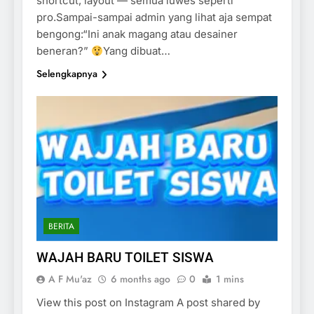
shortcut, layout — semua luwes seperti
pro.Sampai-sampai admin yang lihat aja sempat
bengong:“Ini anak magang atau desainer
beneran?”
Yang dibuat…
Selengkapnya
BERITA
WAJAH BARU TOILET SISWA
A F Mu'az
6 months ago
0
1 mins
View this post on Instagram A post shared by