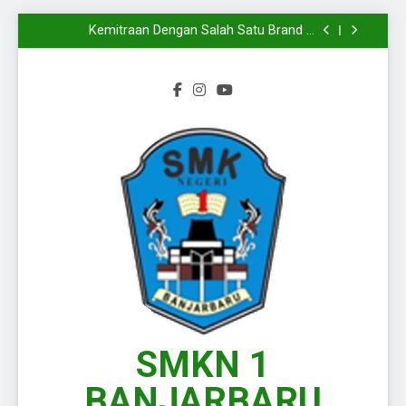
Mengiringi
Melangkahkan Satu Kaki Menuju Dunia Kerja
Yang Sesungguhnya
Kemitraan Dengan Salah Satu Brand di
Kalimantan Selatan
Wakili Kalimantan Selatan pada Presentasi
KPLB BKN Periode Agustus 2026
Langkah Baru Dimulai, Semangat Baru Pun
Mengiringi
Melangkahkan Satu Kaki Menuju Dunia Kerja
Yang Sesungguhnya
Kemitraan Dengan Salah Satu Brand di
Kalimantan Selatan
Wakili Kalimantan Selatan pada Presentasi
KPLB BKN Periode Agustus 2026
Langkah Baru Dimulai, Semangat Baru Pun
Mengiringi
SMKN 1
BANJARBARU