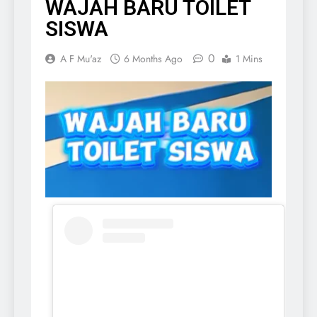
WAJAH BARU TOILET
SISWA
0
A F Mu'az
6 Months Ago
1 Mins