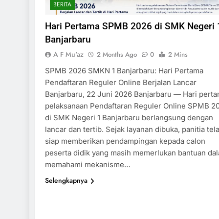
BERITA
Hari Pertama SPMB 2026 di SMK Negeri 
Banjarbaru
A F Mu'az
2 Months Ago
0
2 Mins
SPMB 2026 SMKN 1 Banjarbaru: Hari Pertama
Pendaftaran Reguler Online Berjalan Lancar
Banjarbaru, 22 Juni 2026 Banjarbaru — Hari pert
pelaksanaan Pendaftaran Reguler Online SPMB 2
di SMK Negeri 1 Banjarbaru berlangsung dengan
lancar dan tertib. Sejak layanan dibuka, panitia tel
siap memberikan pendampingan kepada calon
peserta didik yang masih memerlukan bantuan da
memahami mekanisme…
Selengkapnya