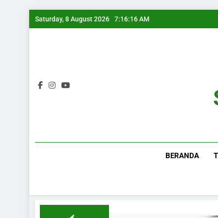
Saturday, 8 August 2026
7:16:16 AM
BERANDA
T