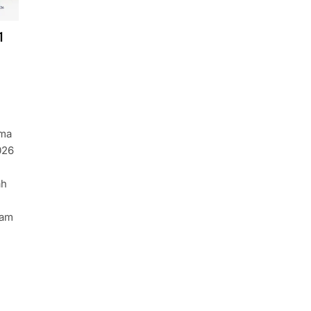
1
ama
026
ah
lam