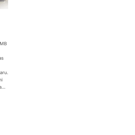
SPMB
as
aru.
mi
wa…