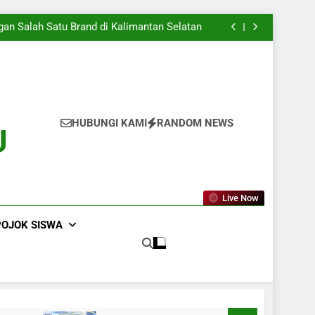
aru Dimulai, Semangat Baru Pun Mengiringi
aki Menuju Dunia Kerja Yang Sesungguhnya
an Salah Satu Brand di Kalimantan Selatan
 pada Presentasi KPLB BKN Periode Agustus
2026
aru Dimulai, Semangat Baru Pun Mengiringi
aki Menuju Dunia Kerja Yang Sesungguhnya
an Salah Satu Brand di Kalimantan Selatan
 pada Presentasi KPLB BKN Periode Agustus
2026
aru Dimulai, Semangat Baru Pun Mengiringi
HUBUNGI KAMI
RANDOM NEWS
U
Live Now
POJOK SISWA