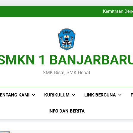
Langkah B
Melangkahkan Satu K
Kemitraan Deng
Wakili Kalimantan Selatan
Langkah B
Melangkahkan Satu K
Kemitraan Deng
Wakili Kalimantan Selatan
Langkah B
SMKN 1 BANJARBAR
SMK Bisa!, SMK Hebat
ENTANG KAMI
KURIKULUM
LINK BERGUNA
INFO DAN BERITA