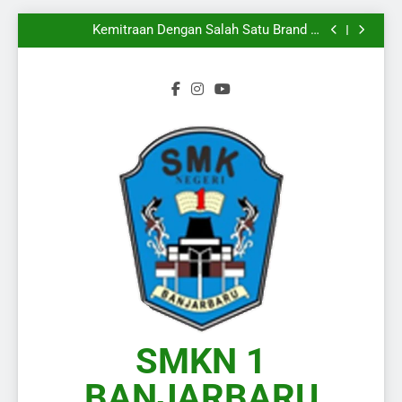
Mengiringi
Melangkahkan Satu Kaki Menuju Dunia Kerja
Yang Sesungguhnya
Kemitraan Dengan Salah Satu Brand di
Kalimantan Selatan
Wakili Kalimantan Selatan pada Presentasi KPLB
BKN Periode Agustus 2026
Langkah Baru Dimulai, Semangat Baru Pun
Mengiringi
Melangkahkan Satu Kaki Menuju Dunia Kerja
Yang Sesungguhnya
Kemitraan Dengan Salah Satu Brand di
Kalimantan Selatan
Wakili Kalimantan Selatan pada Presentasi KPLB
BKN Periode Agustus 2026
Langkah Baru Dimulai, Semangat Baru Pun
Mengiringi
SMKN 1
BANJARBARU