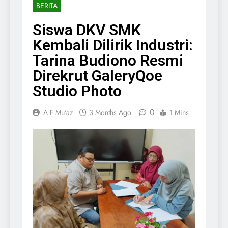
BERITA
Siswa DKV SMK
Kembali Dilirik Industri:
Tarina Budiono Resmi
Direkrut GaleryQoe
Studio Photo
0
A F Mu'az
3 Months Ago
1 Mins