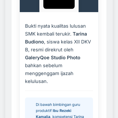
Tarina Budiono
(XII DKV B)
saat
Bukti nyata kualitas lulusan
menunjukkan
kompetensinya di
SMK kembali terukir.
Tarina
GaleryQoe Studio
Budiono
, siswa kelas XII DKV
Photo.
B, resmi direkrut oleh
GaleryQoe Studio Photo
Lihat di
bahkan sebelum
Facebook
menggenggam ijazah
kelulusan.
Di bawah bimbingan guru
produktif
Ibu Rezeki
Kamalia
, kompetensi Tarina