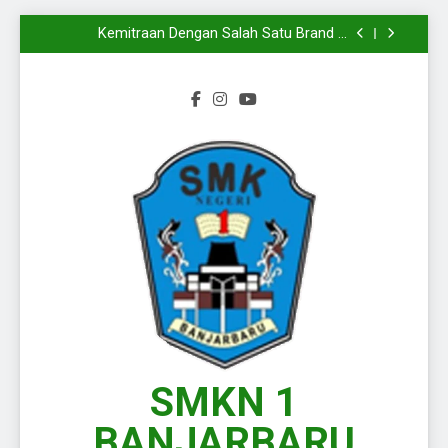
Mengiringi
Melangkahkan Satu Kaki Menuju Dunia Kerja
Yang Sesungguhnya
Kemitraan Dengan Salah Satu Brand di
Kalimantan Selatan
Wakili Kalimantan Selatan pada Presentasi
KPLB BKN Periode Agustus 2026
Langkah Baru Dimulai, Semangat Baru Pun
Mengiringi
Melangkahkan Satu Kaki Menuju Dunia Kerja
Yang Sesungguhnya
Kemitraan Dengan Salah Satu Brand di
Kalimantan Selatan
Wakili Kalimantan Selatan pada Presentasi
KPLB BKN Periode Agustus 2026
Langkah Baru Dimulai, Semangat Baru Pun
Mengiringi
SMKN 1
BANJARBARU