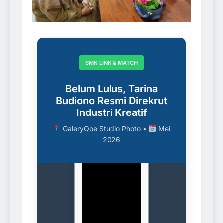
▶
Video
SMK LINK & MATCH
Belum Lulus, Tarina
Budiono Resmi Direkrut
Dokumentasi
Industri Kreatif
PKL &
Rekrutmen
GaleryQoe Studio Photo
•
Mei
2026