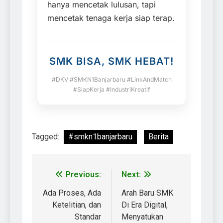
hanya mencetak lulusan, tapi
mencetak tenaga kerja siap terap.
SMK BISA, SMK HEBAT!
#DKV #SMKN1Banjarbaru #LinkAndMatch
#SiapKerja #IndustriKreatif
Tagged:
#smkn1banjarbaru
Berita
Previous:
Next:
Ada Proses, Ada
Arah Baru SMK
Ketelitian, dan
Di Era Digital,
Standar
Menyatukan