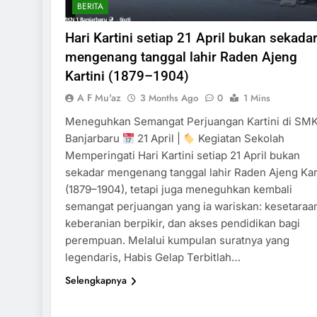
BERITA
Hari Kartini setiap 21 April bukan sekada
mengenang tanggal lahir Raden Ajeng
Kartini (1879–1904)
A F Mu'az
3 Months Ago
0
1 Mins
Meneguhkan Semangat Perjuangan Kartini di SMK
Banjarbaru
21 April |
Kegiatan Sekolah
Memperingati Hari Kartini setiap 21 April bukan
sekadar mengenang tanggal lahir Raden Ajeng Kar
(1879–1904), tetapi juga meneguhkan kembali
semangat perjuangan yang ia wariskan: kesetaraa
keberanian berpikir, dan akses pendidikan bagi
perempuan. Melalui kumpulan suratnya yang
legendaris, Habis Gelap Terbitlah…
Selengkapnya