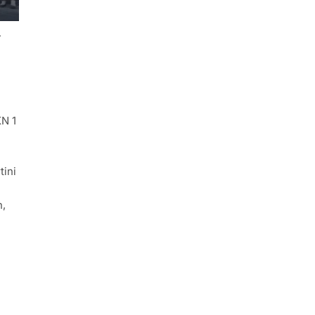
r
N 1
tini
n,