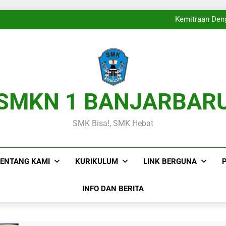
Langkah B
Melangkahkan Satu K
Kemitraan Deng
Wakili Kalimantan Selatan
Langkah B
Melangkahkan Satu K
Kemitraan Deng
Wakili Kalimantan Selatan
Langkah B
SMKN 1 BANJARBAR
SMK Bisa!, SMK Hebat
ENTANG KAMI
KURIKULUM
LINK BERGUNA
INFO DAN BERITA