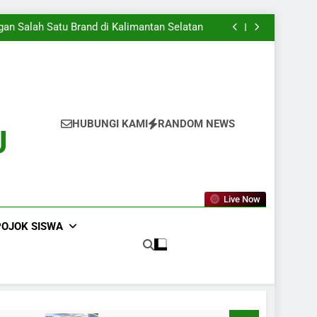
aru Dimulai, Semangat Baru Pun Mengiringi
aki Menuju Dunia Kerja Yang Sesungguhnya
an Salah Satu Brand di Kalimantan Selatan
 pada Presentasi KPLB BKN Periode Agustus
2026
aru Dimulai, Semangat Baru Pun Mengiringi
aki Menuju Dunia Kerja Yang Sesungguhnya
an Salah Satu Brand di Kalimantan Selatan
 pada Presentasi KPLB BKN Periode Agustus
2026
aru Dimulai, Semangat Baru Pun Mengiringi
HUBUNGI KAMI
RANDOM NEWS
U
Live Now
POJOK SISWA