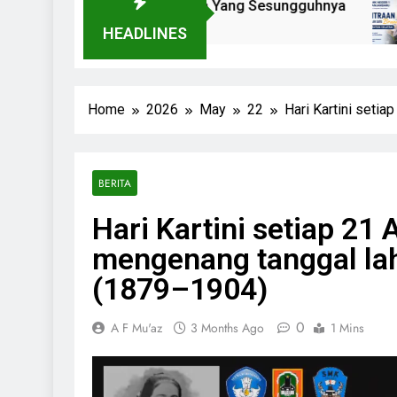
aki Menuju Dunia Kerja Yang Sesungguhnya
HEADLINES
Home
2026
May
22
Hari Kartini seti
BERITA
Hari Kartini setiap 21
mengenang tanggal lah
(1879–1904)
0
A F Mu'az
3 Months Ago
1 Mins