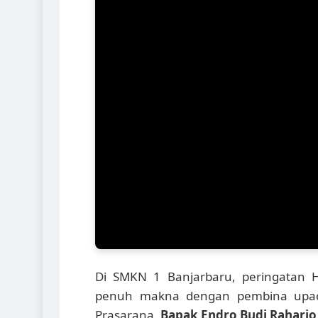
Di SMKN 1 Banjarbaru, peringatan H
penuh makna dengan pembina upaca
Prasarana,
Bapak Endro Budi Raharjo,