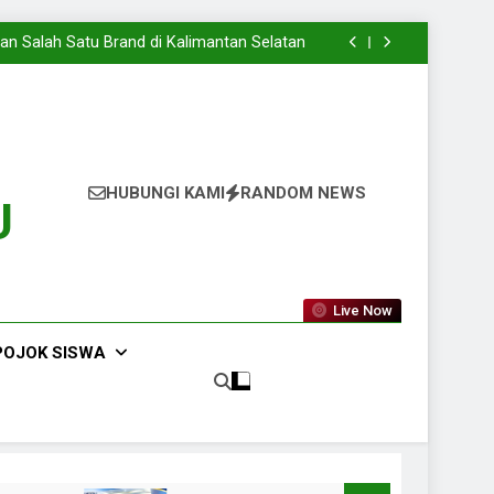
aru Dimulai, Semangat Baru Pun Mengiringi
ki Menuju Dunia Kerja Yang Sesungguhnya
n Salah Satu Brand di Kalimantan Selatan
pada Presentasi KPLB BKN Periode Agustus
2026
aru Dimulai, Semangat Baru Pun Mengiringi
ki Menuju Dunia Kerja Yang Sesungguhnya
n Salah Satu Brand di Kalimantan Selatan
pada Presentasi KPLB BKN Periode Agustus
2026
aru Dimulai, Semangat Baru Pun Mengiringi
HUBUNGI KAMI
RANDOM NEWS
U
Live Now
POJOK SISWA