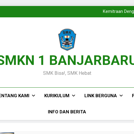
Langkah B
Melangkahkan Satu Ka
Kemitraan Denga
Wakili Kalimantan Selatan 
Langkah B
Melangkahkan Satu Ka
Kemitraan Denga
Wakili Kalimantan Selatan 
Langkah B
SMKN 1 BANJARBAR
SMK Bisa!, SMK Hebat
ENTANG KAMI
KURIKULUM
LINK BERGUNA
INFO DAN BERITA