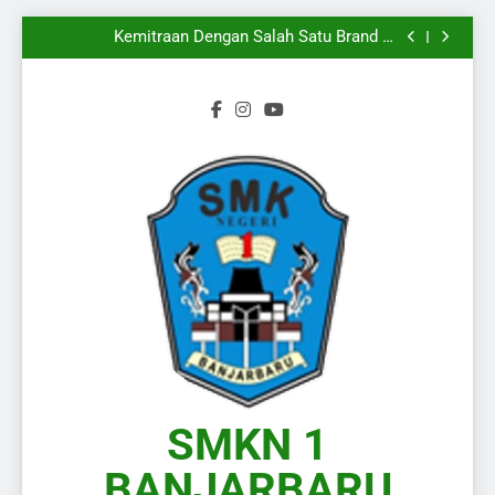
Mengiringi
Melangkahkan Satu Kaki Menuju Dunia Kerja
Yang Sesungguhnya
Kemitraan Dengan Salah Satu Brand di
Kalimantan Selatan
Wakili Kalimantan Selatan pada Presentasi KPLB
BKN Periode Agustus 2026
Langkah Baru Dimulai, Semangat Baru Pun
Mengiringi
Melangkahkan Satu Kaki Menuju Dunia Kerja
Yang Sesungguhnya
Kemitraan Dengan Salah Satu Brand di
Kalimantan Selatan
Wakili Kalimantan Selatan pada Presentasi KPLB
BKN Periode Agustus 2026
Langkah Baru Dimulai, Semangat Baru Pun
Mengiringi
SMKN 1
BANJARBARU