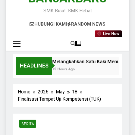
SMK Bisa!, SMK Hebat
HUBUNGI KAMI
RANDOM NEWS
Live Now
Melangkahkan Satu Kaki Menuju Dunia
HEADLINES
15 Hours Ago
Home
2026
May
18
Finalisasi Tempat Uji Kompetensi (TUK)
BERITA