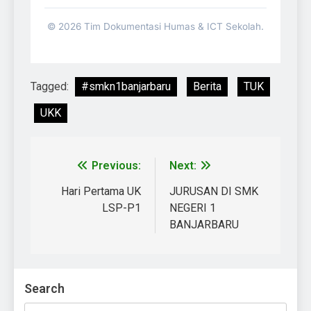
© 2026 Tim Dokumentasi Humas & ICT Sekolah.
Tagged:
#smkn1banjarbaru
Berita
TUK
UKK
Previous:
Next:
Hari Pertama UK
JURUSAN DI SMK
LSP-P1
NEGERI 1
BANJARBARU
Search