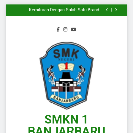
Mengiringi
Melangkahkan Satu Kaki Menuju Dunia Kerja
Yang Sesungguhnya
Kemitraan Dengan Salah Satu Brand di
Kalimantan Selatan
Wakili Kalimantan Selatan pada Presentasi
KPLB BKN Periode Agustus 2026
Langkah Baru Dimulai, Semangat Baru Pun
Mengiringi
Melangkahkan Satu Kaki Menuju Dunia Kerja
Yang Sesungguhnya
Kemitraan Dengan Salah Satu Brand di
Kalimantan Selatan
Wakili Kalimantan Selatan pada Presentasi
KPLB BKN Periode Agustus 2026
Langkah Baru Dimulai, Semangat Baru Pun
Mengiringi
SMKN 1
BANJARBARU