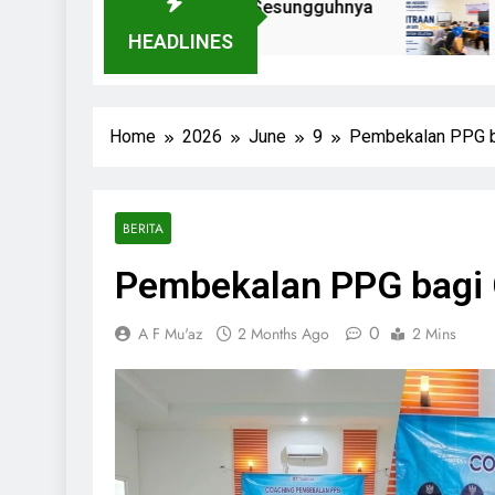
 Kerja Yang Sesungguhnya
Kemitraan Dengan
3 Days Ago
HEADLINES
Home
2026
June
9
Pembekalan PPG b
BERITA
Pembekalan PPG bagi 
0
A F Mu'az
2 Months Ago
2 Mins