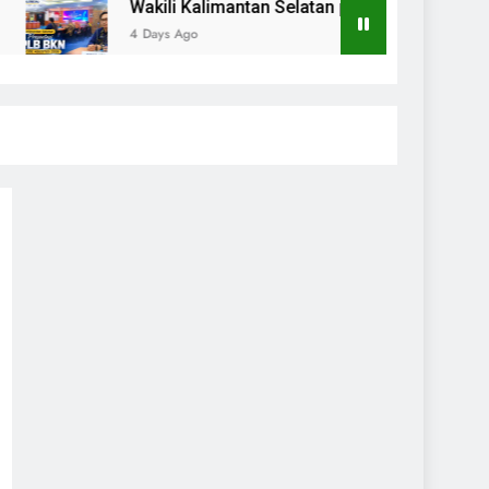
ili Kalimantan Selatan pada Presentasi KPLB BKN Periode A
ys Ago