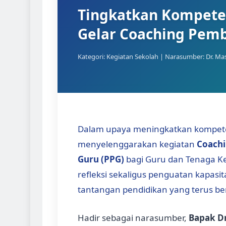
Tingkatkan Kompeten
Gelar Coaching Pem
Kategori: Kegiatan Sekolah | Narasumber: Dr. Mas
Dalam upaya meningkatkan kompeten
menyelenggarakan kegiatan
Coachi
Guru (PPG)
bagi Guru dan Tenaga Kep
refleksi sekaligus penguatan kapasi
tantangan pendidikan yang terus b
Hadir sebagai narasumber,
Bapak Dr