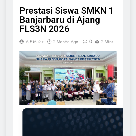
Prestasi Siswa SMKN 1
Banjarbaru di Ajang
FLS3N 2026
0
A F Mu'az
2 Months Ago
2 Mins