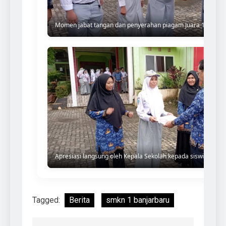
Momen jabat tangan dan penyerahan piagam Juara 1 Film P
Apresiasi langsung oleh Kepala Sekolah kepada siswi berpre
Tagged:
Berita
smkn 1 banjarbaru