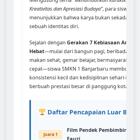
Mengusung tema
“Menumbuhkan Karakter Bang
Kreativitas dan Apresiasi Budaya”
, para siswa ta
menunjukkan bahwa karya bukan sekadar tu
sebuah identitas diri.
Sejalan dengan
Gerakan 7 Kebiasaan Anak I
Hebat
—mulai dari bangun pagi, beribadah, ol
makan sehat, gemar belajar, bermasyarakat, h
cepat—siswa SMKN 1 Banjarbaru membuktik
konsistensi kecil dan kedisiplinan sehari-hari b
berbuah prestasi besar di panggung kota.
Daftar Pencapaian Luar Biasa
Film Pendek Pembimbing A
Juara 1
Fauzi