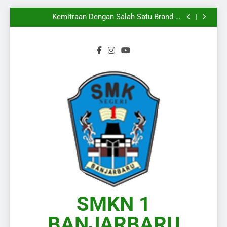
Mengiringi
Melangkahkan Satu Kaki Menuju Dunia Kerja
Yang Sesungguhnya
Kemitraan Dengan Salah Satu Brand di
Kalimantan Selatan
Wakili Kalimantan Selatan pada Presentasi KPLB
BKN Periode Agustus 2026
Langkah Baru Dimulai, Semangat Baru Pun
Mengiringi
Melangkahkan Satu Kaki Menuju Dunia Kerja
Yang Sesungguhnya
Kemitraan Dengan Salah Satu Brand di
Kalimantan Selatan
Wakili Kalimantan Selatan pada Presentasi KPLB
BKN Periode Agustus 2026
Langkah Baru Dimulai, Semangat Baru Pun
Mengiringi
SMKN 1
BANJARBARU