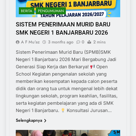
BERITA
PENGUMUMAN
SISTEM PENERIMAAN MURID BARU
SMK NEGERI 1 BANJARBARU 2026
A F Mu'az
3 months ago
0
2 mins
Sistem Penerimaan Murid Baru (SPMB)SMK
Negeri 1 Banjarbaru 2026 Mari Bergabung Jadi
Generasi Siap Kerja dan Berkarya!
Open
School Kegiatan pengenalan sekolah yang
memberikan kesempatan kepada calon peserta
didik dan orang tua untuk mengenal lebih dekat
lingkungan sekolah, program keahlian, fasilitas,
serta kegiatan pembelajaran yang ada di SMK
Negeri 1 Banjarbaru.
Konsultasi Jurusan…
Selengkapnya