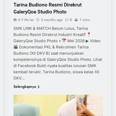
Tarina Budiono Resmi Direkrut
GaleryQoe Studio Photo
A F Mu'az
3 months ago
0
1 mins
SMK LINK & MATCH Belum Lulus, Tarina
Budiono Resmi Direkrut Industri Kreatif
GaleryQoe Studio Photo •
Mei 2026 ▶ Video
Dokumentasi PKL & Rekrutmen Tarina
Budiono (XII DKV B) saat menunjukkan
kompetensinya di GaleryQoe Studio Photo. Lihat
di Facebook Bukti nyata kualitas lulusan SMK
kembali terukir. Tarina Budiono, siswa kelas XII
DKV…
Selengkapnya