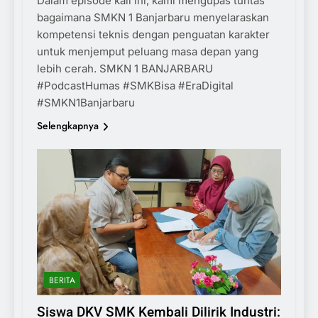
Dalam episode kali ini, kami mengupas tuntas
bagaimana SMKN 1 Banjarbaru menyelaraskan
kompetensi teknis dengan penguatan karakter
untuk menjemput peluang masa depan yang
lebih cerah. SMKN 1 BANJARBARU
#PodcastHumas #SMKBisa #EraDigital
#SMKN1Banjarbaru
Selengkapnya
BERITA
Siswa DKV SMK Kembali Dilirik Industri: