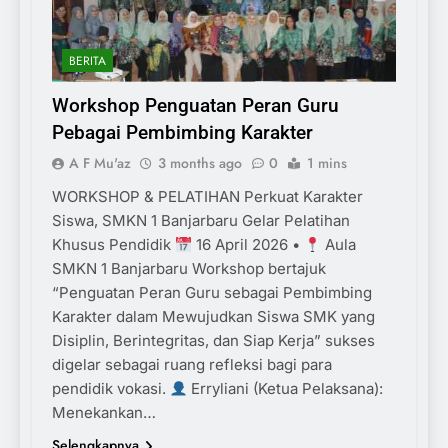
BERITA
Workshop Penguatan Peran Guru
Pebagai Pembimbing Karakter
A F Mu'az
3 months ago
0
1 mins
WORKSHOP & PELATIHAN Perkuat Karakter
Siswa, SMKN 1 Banjarbaru Gelar Pelatihan
Khusus Pendidik
16 April 2026 •
Aula
SMKN 1 Banjarbaru Workshop bertajuk
“Penguatan Peran Guru sebagai Pembimbing
Karakter dalam Mewujudkan Siswa SMK yang
Disiplin, Berintegritas, dan Siap Kerja” sukses
digelar sebagai ruang refleksi bagi para
pendidik vokasi.
Erryliani (Ketua Pelaksana):
Menekankan…
Selengkapnya