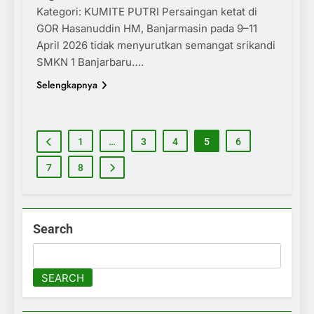
Kategori: KUMITE PUTRI Persaingan ketat di
GOR Hasanuddin HM, Banjarmasin pada 9–11
April 2026 tidak menyurutkan semangat srikandi
SMKN 1 Banjarbaru….
Selengkapnya
1
…
3
4
5
6
7
8
Search
SEARCH